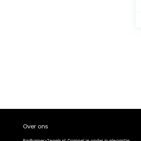
Over ons
Badkamer-Tegels.nl: Dompel je onder in elegantie.