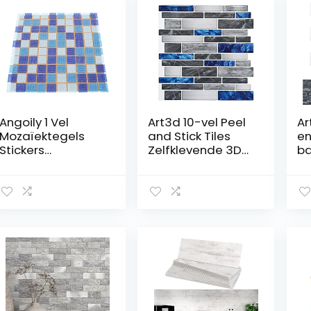
Angoily 1 Vel
Art3d 10-vel Peel
Ar
Mozaïektegels
and Stick Tiles
en
Stickers
Zelfklevende 3D
ba
Badkamer
Backsplash Tegel
wa
Mozaïektegels
Vinyl Muurstikers
ma
Keuken
Voor Keuken,
te
Wandpanelen
Badkamer
ba
Badkamer Tegel
Marmeren Stenen
b
Kunst Stickers
Ontwerp, Blauw,
ij
Zwembad
30 x 30cm
ha
Tegelstickers
wa
Mozaïek
tr
Tegelstickers
pl
Huishouden Pvc