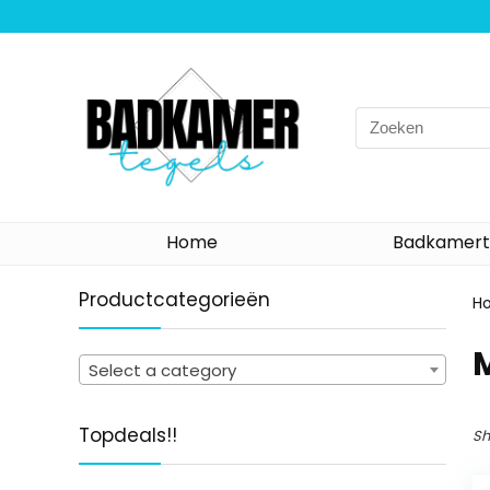
Search
for:
Home
Badkamert
Productcategorieën
H
Select a category
Topdeals!!
Sh