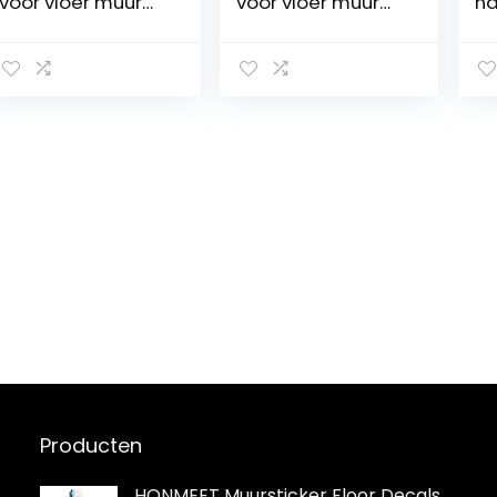
voor vloer muur
voor vloer muur
na
badkamer toilet
badkamer toilet
ba
douche keuken
douche keuken
br
tegelspiegel
tegels spiegel
sp
plafondbekleding
plafondbekleding
st
badkuip
badkuip
m
bekleding
bekleding
to
mozaïekmat
mozaïekmat
te
mozaïekplaat
mozaïekplaat
th
ba
ng
mo
Producten
HONMEET Muursticker Floor Decals