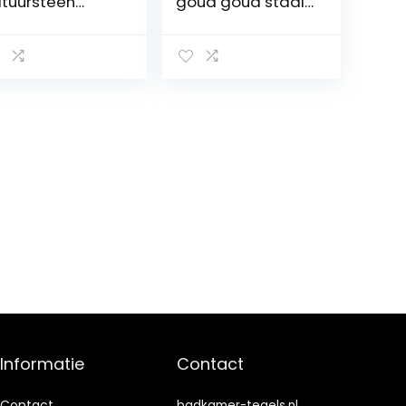
tuursteen
goud goud staal
ksteen
geborsteld voor
eukmozaïek
muur badkamer
litface grijs
toilet keuken
repen voor
tegelspiegel
uur badkamer
theekbekleding
ilet keuken
badkamer
gelspiegel
wandbekleding
eekbekleding
mozaïek mat
dkamerbekledi
mozaïekplaat
 mozaïek mat
zaïekplaat
Informatie
Contact
Contact
badkamer-tegels.nl