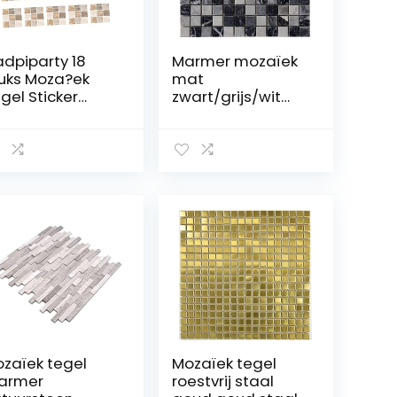
dpiparty 18
Marmer mozaïek
uks Moza?ek
mat
gel Sticker
zwart/grijs/wit
za?ek Schil En
30×30 cm
ak Tegel
natuursteen
adkamer
tegels badkamer
cksplash Tegel
M662
erdrachten
za?ektegels
ti Water Tegel
ickers
armeren
urstickers 3d
sneden Kristal
zaïek tegel
Mozaïek tegel
armer
roestvrij staal