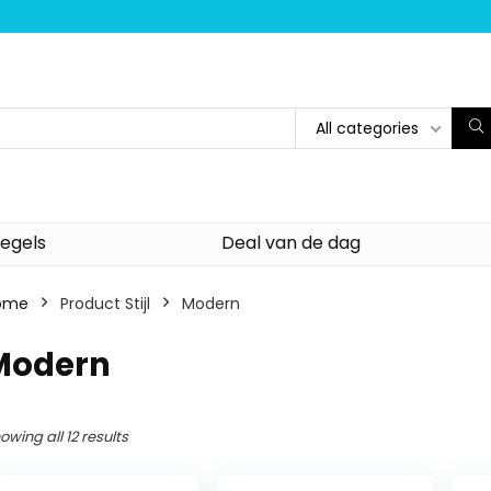
All categories
egels
Deal van de dag
ome
Product Stijl
‎Modern
‎Modern
owing all 12 results