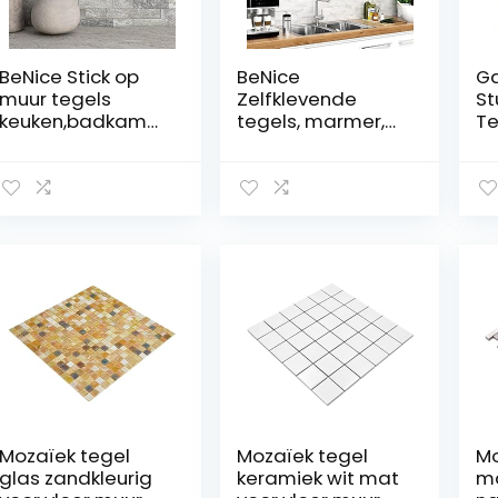
Binnenmuur
Baksteen
BeNice Stick op
BeNice
Ga
muur tegels
Zelfklevende
St
keuken,badkamer
tegels, marmer,
Te
zelfklevende
stickers,
Mo
tegels marmeren
spatwand voor
Pl
mozaïek (5 stks
keuken en
B
grijs mix)
badkamer,
Ba
afzonderlijke
Ov
tegels, groot, 16
Mo
stuks, roestgrijs
An
St
M
Mu
Ge
Mozaïek tegel
Mozaïek tegel
Mo
glas zandkleurig
keramiek wit mat
m