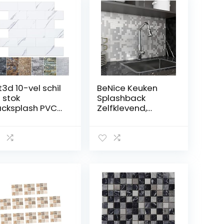
t3d 10-vel schil
BeNice Keuken
 stok
Splashback
cksplash PVC
Zelfklevend,
ndtegel wit
Tegels voor
rmer, stickon
Badkamer Muren
gel voor keuken
Metalen Mozaïek
ckplash,
(5 tegels,
adkamer
Kasseien)
delheden, open
arddecor,
stafel,
apstickers,
astic lakens