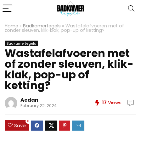
Home
»
Badkamertegels
»
Wastafelafvoeren met of
zonder sleuven, klik-klak, pop-up of ketting?
Badkamertegels
Wastafelafvoeren met
of zonder sleuven, klik-
klak, pop-up of
ketting?
Aedan
17
Views
February 22, 2024
0
Save