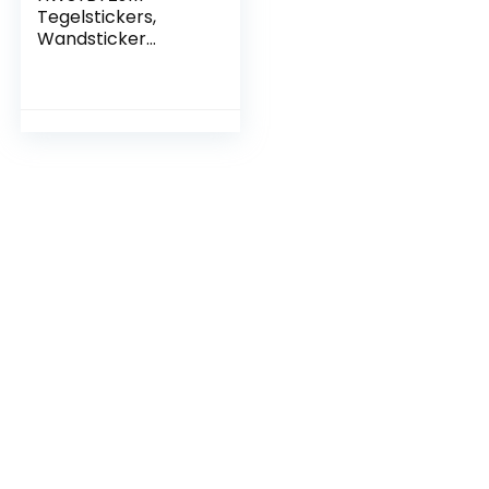
Tegelstickers,
Wandsticker
Zelfklevende
Milieubescherming
Tegelsticker
Muursticker Tegels
Voor
Keuken/Badkamer
-30cmX30cm (Wit-
4 Stuks)