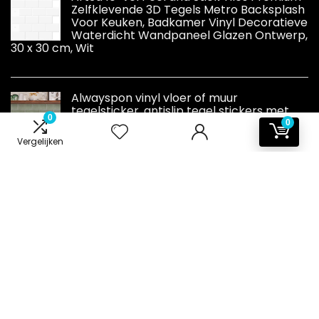
Zelfklevende 3D Tegels Metro Backsplash
Voor Keuken, Badkamer Vinyl Decoratieve
Waterdicht Wandpaneel Glazen Ontwerp,
30 x 30 cm, Wit
Alwayspon vinyl vloer of muur
tegelsticker, antislip tegel stickers met
0
plakkende achterkant voor keuken,
0
badkamer. Zelfklevende pel-en-plak PVC
Vergelijken
vloer sticker doe-het-zelf, saliegroen, 30 x 15 cm x 12
stuks set
Informatie
Contact